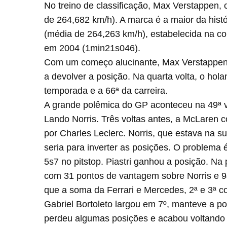
No treino de classificação, Max Verstappen,
de 264,682 km/h). A marca é a maior da hist
(média de 264,263 km/h), estabelecida na cor
em 2004 (1min21s046).
Com um começo alucinante, Max Verstappen s
a devolver a posição. Na quarta volta, o hola
temporada e a 66ª da carreira.
A grande polêmica do GP aconteceu na 49ª v
Lando Norris. Três voltas antes, a McLaren c
por Charles Leclerc. Norris, que estava na s
seria para inverter as posições. O problema
5s7 no pitstop. Piastri ganhou a posição. Na 
com 31 pontos de vantagem sobre Norris e 9
que a soma da Ferrari e Mercedes, 2ª e 3ª c
Gabriel Bortoleto largou em 7º, manteve a p
perdeu algumas posições e acabou voltando p