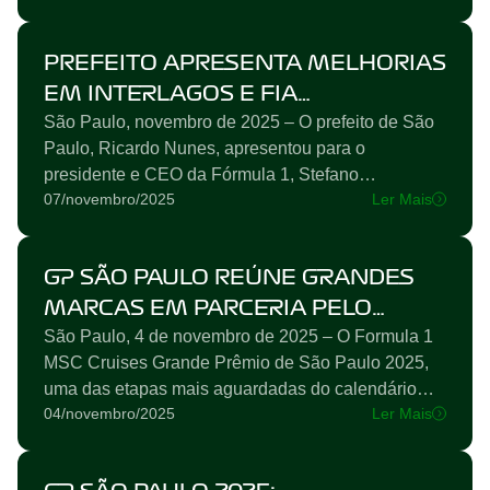
tem como meta zerar as emissões líquidas de
carbono até 2030. Desde 2021, o GP São Paulo
PREFEITO APRESENTA MELHORIAS
vem implementando um conjunto de ações voltadas
para a sustentabilidade ambiental. Dentre as
EM INTERLAGOS E FIA
iniciativas, passou a compensar 100% de suas
São Paulo, novembro de 2025 – O prefeito de São
RECOMENDA GRADUAÇÃO
emissões de...
Paulo, Ricardo Nunes, apresentou para o
MÁXIMA EM SUSTENTABILIDADE
presidente e CEO da Fórmula 1, Stefano
PARA O AUTÓDROMO
07/novembro/2025
Ler Mais
Domenicali, as melhorias feitas no autódromo de
Interlagos para receber o Formula 1 MSC Cruises
Grande Prêmio de São Paulo 2025. A visita
GP SÃO PAULO REÚNE GRANDES
aconteceu na manhã desta sexta-feira, com reunião
seguida por volta na pista e observação dos
MARCAS EM PARCERIA PELO
principais pontos do circuito, e foi acompanhada
São Paulo, 4 de novembro de 2025 – O Formula 1
SUCESSO DO EVENTO
pelo CEO do GP São...
MSC Cruises Grande Prêmio de São Paulo 2025,
uma das etapas mais aguardadas do calendário
04/novembro/2025
Ler Mais
mundial da Fórmula 1 e a 21ª prova da temporada,
acontece entre os dias 07 e 09 de novembro no
Autódromo José Carlos Pace, em Interlagos,