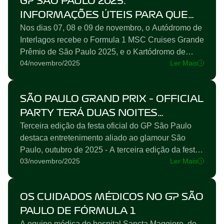
GP SÃO PAULO 2025:
reunindo novamente grandes marcas que ajudam a
tornar o evento um dos mais importantes e bem
INFORMAÇÕES ÚTEIS PARA QUEM
organizados do planeta. O...
Nos dias 07, 08 e 09 de novembro, o Autódromo de
VAI A INTERLAGOS
Interlagos recebe o Formula 1 MSC Cruises Grande
Prêmio de São Paulo 2025, e o Kartódromo de
04/novembro/2025
Ler Mais
Interlagos, a segunda edição do Fanzone do GP
São Paulo. Seguem abaixo informações úteis e
orientações para o público que irá participar dos
SÃO PAULO GRAND PRIX – OFFICIAL
eventos nos locais: Ingressos Os ingressos para
assistir ao GP São Paulo de F1 no Autódromo de
PARTY TERÁ DUAS NOITES
Interlagos estão esgotados. Resta...
Terceira edição da festa oficial do GP São Paulo
EXCLUSIVAS
destaca entretenimento aliado ao glamour São
Paulo, outubro de 2025 - A terceira edição da festa
03/novembro/2025
Ler Mais
oficial do GP São Paulo de F1, a São Paulo Grand
Prix - Official Party, assinada pela Posh Club,
ganha, mais uma vez, duas noites exclusivas,
OS CUIDADOS MÉDICOS NO GP SÃO
durante o fim de semana mais badalado do Brasil.
O evento, que acontece nos dias 07 e 08 de
PAULO DE FÓRMULA 1
novembro na...
A equipe médica do hospital Sancta Maggiore, do