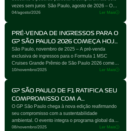
COMEÇA EM 27 DE AGOSTO
vezes sem juros São Paulo, agosto de 2026 – Os
04/agosto/2026
Ler Mais
apaixonados por automobilismo já podem
esquentar os motores. A venda geral de ingressos
para a Arquibancada Porto Bank no Formula 1
PRÉ-VENDA DE INGRESSOS PARA O
MSC Cruises Grande Prêmio de São Paulo 2026
começa nesta quinta-feira, 27 de agosto,
GP SÃO PAULO 2026 COMEÇA HOJE
exclusivamente para clientes do Cartão Porto
São Paulo, novembro de 2025 – A pré-venda
AO MEIO-DIA
Bank. Os...
exclusiva de ingressos para o Formula 1 MSC
Cruises Grande Prêmio de São Paulo 2026 começa
10/novembro/2025
Ler Mais
nesta segunda-feira, 10 de novembro, ao meio-dia,
para clientes com cartão Porto Bank. Em seguida,
será aberta a pré-venda exclusiva para clientes
GP SÃO PAULO DE F1 RATIFICA SEU
com cartão Amex, a partir de 13 de novembro. A
venda geral de ingressos terá início no dia 17 de
COMPROMISSO COM A
novembro, também ao meio-dia. Todas as fases...
O GP São Paulo chega à nova edição reafirmando
SUSTENTABILIDADE
seu compromisso com a sustentabilidade
ambiental. O evento integra o programa global da
08/novembro/2025
Ler Mais
F1 voltado à redução de impacto ambiental, e que