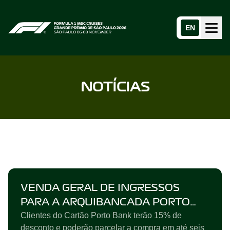
EN
Menu
Home page
NOTÍCIAS
VENDA GERAL DE INGRESSOS
PARA A ARQUIBANCADA PORTO
Clientes do Cartão Porto Bank terão 15% de
BANK NO GP SÃO PAULO 2026
desconto e poderão parcelar a compra em até seis