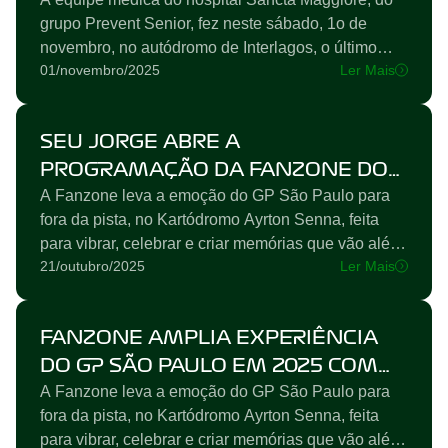
grupo Prevent Senior, fez neste sábado, 1o de
novembro, no autódromo de Interlagos, o último
01/novembro/2025
Ler Mais
ensaio para a corrida do próximo final de semana.
Pela oitava vez, a médica Gabriela Santos
Feliciano fez o papel de um piloto acidentado na
SEU JORGE ABRE A
pista e foi levada de helicóptero para a unidade
Dubai do hospital responsável pela prova. Na
PROGRAMAÇÃO DA FANZONE DO
prática, a médica foi colocada em um...
A Fanzone leva a emoção do GP São Paulo para
GP SÃO PAULO DE F1 NA SEXTA, 07
fora da pista, no Kartódromo Ayrton Senna, feita
DE NOVEMBRO
para vibrar, celebrar e criar memórias que vão além
21/outubro/2025
Ler Mais
da corrida Matheus & Kauan são a atração principal
sábado, dia 08 de novembro, enquanto Thiaguinho
será o responsável pelo encerramento do GP São
FANZONE AMPLIA EXPERIÊNCIA
Paulo no domingo, dia 09 Os ingressos, válidos
para os 3 dias de evento, custam R$580,00
DO GP SÃO PAULO EM 2025 COM
(R$290,00 meia-entrada) e já...
A Fanzone leva a emoção do GP São Paulo para
SHOWS DE THIAGUINHO,
fora da pista, no Kartódromo Ayrton Senna, feita
MATHEUS & KAUAN, ALÉM DE
para vibrar, celebrar e criar memórias que vão além