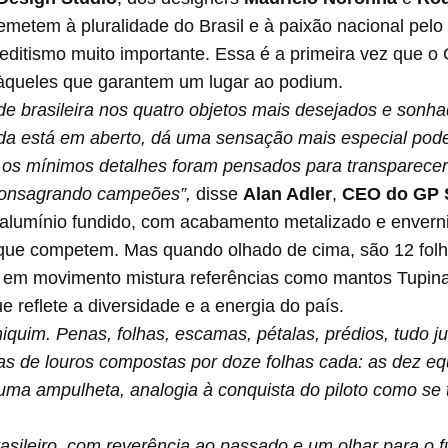
emetem à pluralidade do Brasil e à paixão nacional pelo
editismo muito importante. Essa é a primeira vez que o
 àqueles que garantem um lugar ao podium.
de brasileira nos quatro objetos mais desejados e sonha
nda está em aberto, dá uma sensação mais especial pode
os mínimos detalhes foram pensados para transparecer e
consagrando campeões”,
disse
Alan Adler
,
CEO do GP 
lumínio fundido, com acabamento metalizado e enverniz
que competem. Mas quando olhado de cima, são 12 folha
ra em movimento mistura referências como mantos Tupina
 reflete a diversidade e a energia do país.
niquim. Penas, folhas, escamas, pétalas, prédios, tudo 
as de louros compostas por doze folhas cada: as dez equ
 uma ampulheta, analogia à conquista do piloto como se
sileiro, com reverência ao passado e um olhar para o fu