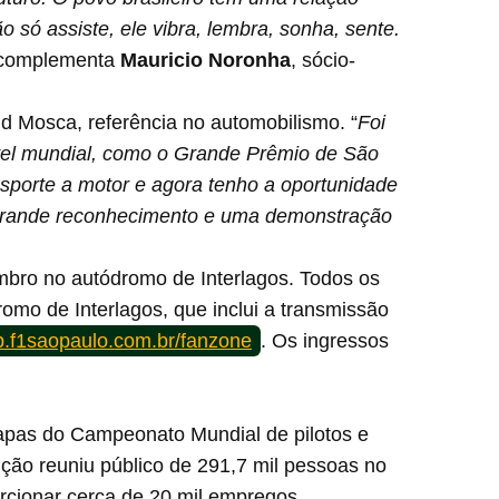
 só assiste, ele vibra, lembra, sonha, sente.
 complementa
Mauricio Noronha
, sócio-
Sid Mosca, referência no automobilismo. “
Foi
nível mundial, como o Grande Prêmio de São
sporte a motor e agora tenho a oportunidade
m grande reconhecimento e uma demonstração
mbro no autódromo de Interlagos. Todos os
omo de Interlagos, que inclui a transmissão
.f1saopaulo.com.br/fanzone
. Os ingressos
etapas do Campeonato Mundial de pilotos e
ição reuniu público de 291,7 mil pessoas no
rcionar cerca de 20 mil empregos.