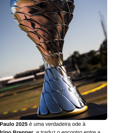
Paulo 2025
é uma verdadeira ode à
rigo Brenner
, e traduz o encontro entre a