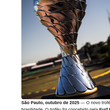
São Paulo, outubro de 2025
— O novo trof
brasilidade. O troféu foi concebido pela
Furf