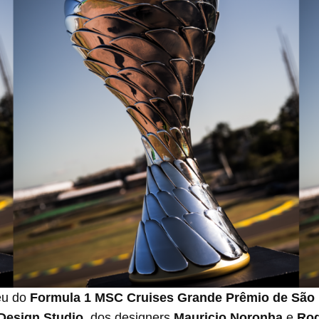
éu do
Formula 1 MSC Cruises Grande Prêmio de São 
 Design Studio
, dos designers
Mauricio Noronha
e
Rod