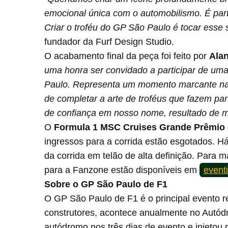
emocional única com o automobilismo. É parte 
Criar o troféu do GP São Paulo é tocar esse 
fundador da Furf Design Studio.
O acabamento final da peça foi feito por
Ala
uma honra ser convidado a participar de uma
Paulo. Representa um momento marcante na m
de completar a arte de troféus que fazem p
de confiança em nosso nome, resultado de mu
O
Formula 1 MSC Cruises Grande Prêmio 
ingressos para a corrida estão esgotados. Há
da corrida em telão de alta definição. Para 
para a Fanzone estão disponíveis em
event
Sobre o GP São Paulo de F1
O GP São Paulo de F1 é o principal evento r
construtores, acontece anualmente no Autódr
autódromo nos três dias de evento e injetou