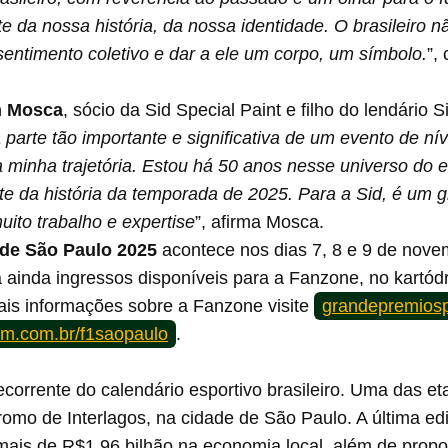
da nossa história, da nossa identidade. O brasileiro não
sentimento coletivo e dar a ele um corpo, um símbolo.
”,
n Mosca
, sócio da Sid Special Paint e filho do lendário 
 parte tão importante e significativa de um evento de 
inha trajetória. Estou há 50 anos nesse universo do e
arte da história da temporada de 2025. Para a Sid, é u
ito trabalho e expertise
”, afirma Mosca.
de São Paulo 2025
acontece nos dias 7, 8 e 9 de nove
 ainda ingressos disponíveis para a Fanzone, no kartódr
mais informações sobre a Fanzone visite
grandepremiosp
im.com.br/f1saopaulo
.
ecorrente do calendário esportivo brasileiro. Uma das 
omo de Interlagos, na cidade de São Paulo. A última ed
 mais de R$1,96 bilhão na economia local, além de propo