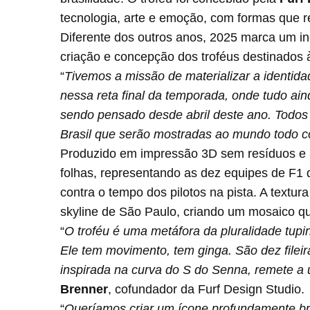
tecnologia, arte e emoção, com formas que r
Diferente dos outros anos, 2025 marca um in
criação e concepção dos troféus destinados
“
Tivemos a missão de materializar a identida
nessa reta final da temporada, onde tudo ai
sendo pensado desde abril deste ano. Todos 
Brasil que serão mostradas ao mundo todo 
Produzido em impressão 3D sem resíduos e a
folhas, representando as dez equipes de F1 
contra o tempo dos pilotos na pista. A textu
skyline de São Paulo, criando um mosaico que
“
O troféu é uma metáfora da pluralidade tupi
Ele tem movimento, tem ginga. São dez fileir
inspirada na curva do S do Senna, remete a
Brenner
, cofundador da Furf Design Studio.
“
Queríamos criar um ícone profundamente bra