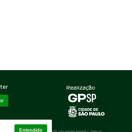
ter
Realização
ar
Entendido
egistradas da Formula One Licensing BV, uma empresa Formula 1. Todos os