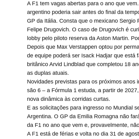
A F1 tem vagas abertas para o ano que vem. A
argentino poderia sair antes do final da temp
GP da Itália. Consta que o mexicano Sergio P
Felipe Drugovich. O caso de Drugovich é curi
lobby pelo piloto reserva da Aston Martin. P
Depois que Max Verstappen optou por perma
de equipe poderá ser Isack Hadjar que está 
britânico Arvid Lindblad que completou 18 a
as duplas atuais.
Novidades previstas para os próximos anos 
são 6 – a Fórmula 1 estuda, a partir de 2027
nova dinâmica às corridas curtas.
E as solicitações para ingresso no Mundial s
Argentina. O GP da Emilia Romagna não fará
da F1 no ano que vem e, provavelmente, não
A F1 está de férias e volta no dia 31 de ag