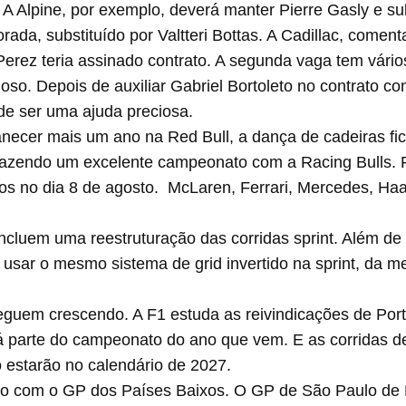
 Alpine, por exemplo, deverá manter Pierre Gasly e subs
orada, substituído por Valtteri Bottas. A Cadillac, comen
erez teria assinado contrato. A segunda vaga tem vários 
oso. Depois de auxiliar Gabriel Bortoleto no contrato c
ode ser uma ajuda preciosa.
necer mais um ano na Red Bull, a dança de cadeiras f
fazendo um excelente campeonato com a Racing Bulls. Par
nos no dia 8 de agosto. McLaren, Ferrari, Mercedes, Ha
incluem uma reestruturação das corridas sprint. Além d
, usar o mesmo sistema de grid invertido na sprint, da 
eguem crescendo. A F1 estuda as reivindicações de Portu
 parte do campeonato do ano que vem. E as corridas d
 estarão no calendário de 2027.
osto com o GP dos Países Baixos. O GP de São Paulo de 